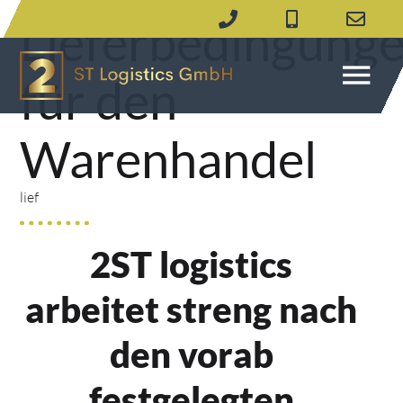
Lieferbedingung
für den
Warenhandel
lief
2ST logistics
arbeitet streng nach
den vorab
festgelegten