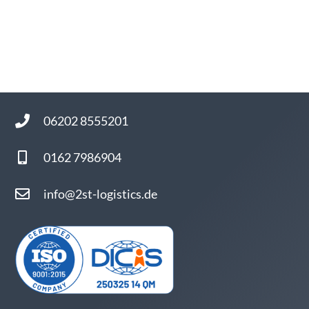
EVERGREEN
YANG MING
06202 8555201
0162 7986904
info@2st-logistics.de