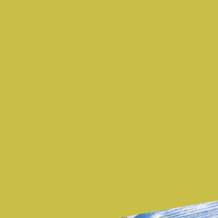
nationaler und internationaler rechtlicher
Vorgaben. Wir agieren stets nach gesetzlichen
Bestimmungen und der jeweiligen Rechtsgrundlage
für den Umgang mit Gefahrgütern und -stoffen
(GGBefG, GGVSEB, ADR, RDI, ADN, GGVSee,
IMDG-Code).
SIE BENÖTIGEN EINEN GEFAHRGUT-
TRANSPORT?