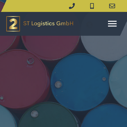
SICHERER UND
ZUVERLÄSSIGER
TRANSPORT VON
GEFAHRGÜTERN UND
GEFAHRSTOFFEN (GSG)
2ST Logistics GmbH bietet
maßgeschneiderte Lösungen für
den Transport von verschiedenen
Arten von Gefahrgut und