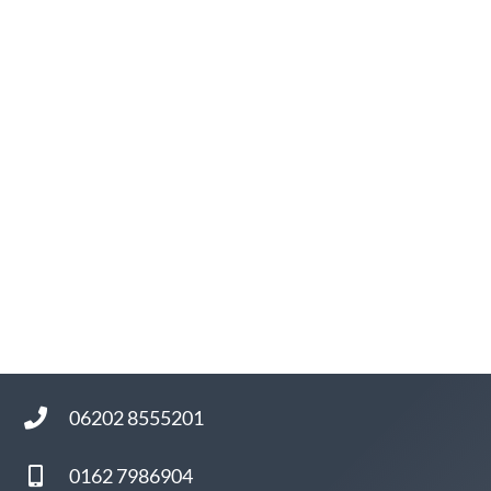
EVERGREEN
YANG MING
06202 8555201
0162 7986904